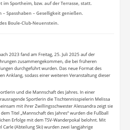
 im Sportheim, bzw. auf der Terrasse, statt.
 – Spasshaben – Geselligkeit genießen.
 des Boule-Club-Neuenstein.
ch 2023 fand am Freitag, 25. Juli 2025 auf der
ge Ehrungen zusammengekommen, die bei früheren
lungen durchgeführt wurden. Das neue Format des
en Anklang, sodass einer weiteren Veranstaltung dieser
tlerin und die Mannschaft des Jahres. In einer
ausragende Sportlerin die Tischtennisspielerin Melissa
nsam mit ihrer Zwillingsschwester Alessandra zeigt sie
t dem Titel „Mannschaft des Jahres“ wurden die Fußball
eichen Erfolge mit dem TSV-Wanderpokal belohnt. Mit
l Carle (Abteilung Ski) wurden zwei langjährige